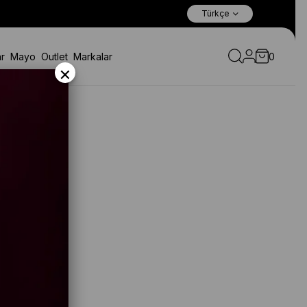
Dünyanın Her Yerine Uçak Kargo İle Hızlı Gönderim!
Türkçe
r
Mayo
Outlet
Markalar
0
×