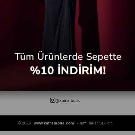
E-Bültene kayıt ol fırsat & indirimleri kaçırma!
Gizlilik Politikasi
KVKK
İade ve Değişim
Sıkça Sorulan Sorular
Kargo Ta
@katre_butik
© 2026
www.katremoda.com
- Tüm Hakları Saklıdır.