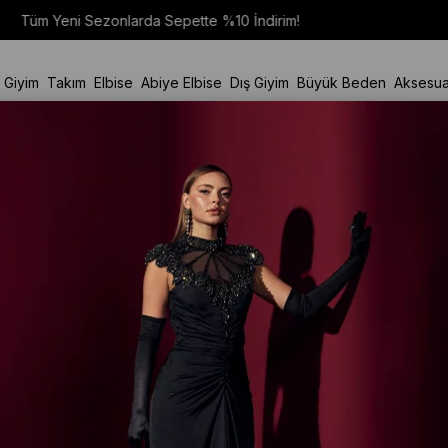
t Giyim
Takım
Elbise
Abiye Elbise
Dış Giyim
Büyük Beden
Aksesua