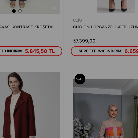
CLİO
AKASI KONTRAST KROŞETALI
CLİO ÖNÜ ORGANZELİ KREP UZU
₺7.399,00
5.845,50 TL
6.659
10 İNDİRİM
SEPETTE %10 İNDİRİM
%40