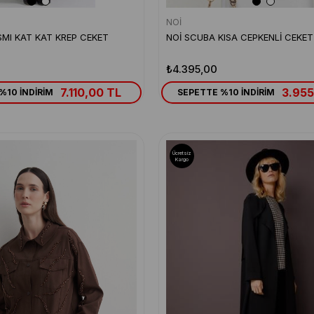
NOİ
SMI KAT KAT KREP CEKET
NOİ SCUBA KISA CEPKENLİ CEKET
₺4.395,00
7.110,00 TL
3.955
%10 İNDİRİM
SEPETTE %10 İNDİRİM
Ücretsiz
Kargo