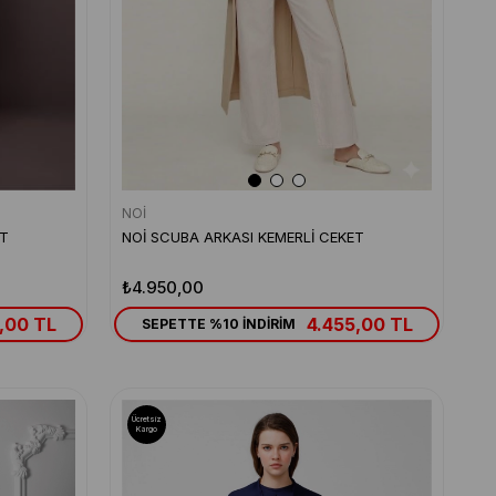
NOİ
ET
NOİ SCUBA ARKASI KEMERLİ CEKET
₺4.950,00
,00 TL
4.455,00 TL
SEPETTE %10 İNDİRİM
Ücretsiz
Kargo