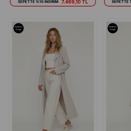
7.469,10 TL
SEPETTE %10 İNDİRİM
SEPETTE %
Ücretsiz
Ücretsiz
Kargo
Kargo