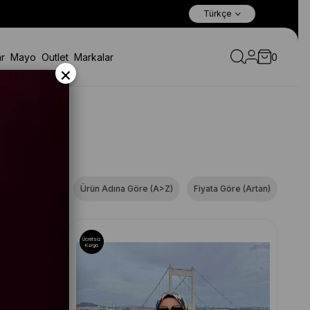
Türkçe
r
Mayo
Outlet
Markalar
0
×
ına Göre (Z<A)
Ürün Adına Göre (A>Z)
Fiyata Göre (Artan)
Ücretsiz
Kargo