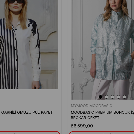
MYMOOD MOODBASİC
İ GARNİLİ OMUZU PUL PAYET
MOODBASİC PREMIUM BONCUK İŞ
BROKAR CEKET
₺6.599,00