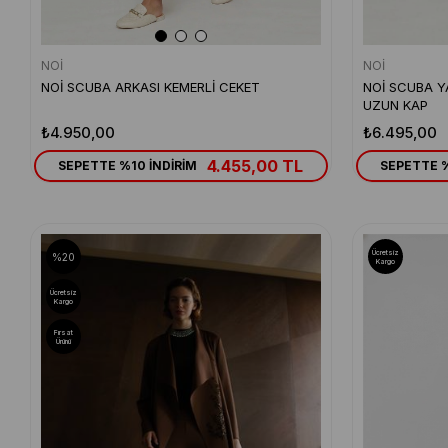
NOİ
NOİ
NOİ SCUBA ARKASI KEMERLİ CEKET
NOİ SCUBA Y
UZUN KAP
₺4.950,00
₺6.495,00
4.455,00 TL
SEPETTE %10 İNDİRİM
SEPETTE %
Ücretsiz
%20
Kargo
Ücretsiz
Kargo
Fırsat
Ürünü