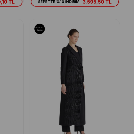
,10 TL
3.595,50 TL
SEPETTE %10 İNDİRİM
Ücretsiz
Kargo