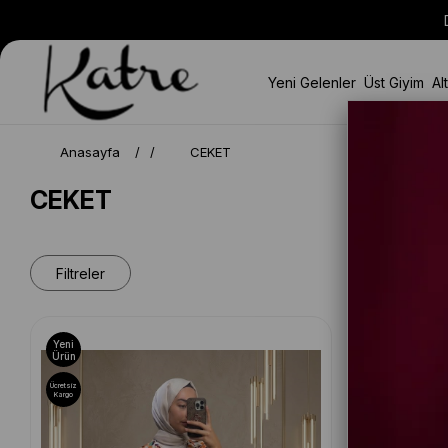
Yeni Gelenler
Üst Giyim
Al
Anasayfa
CEKET
CEKET
Filtreler
Yeni
Yeni
Ürün
Ürün
Ücretsiz
Ücretsiz
Kargo
Kargo