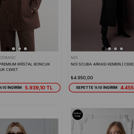
ODBASİC
NOİ
PREMIUM KRİSTAL BONCUK
NOİ SCUBA ARKASI KEMERLİ CEK
MUK CEKET
₺4.950,00
5.939,10 TL
4.455
10 İNDİRİM
SEPETTE %10 İNDİRİM
Ücretsiz
Kargo