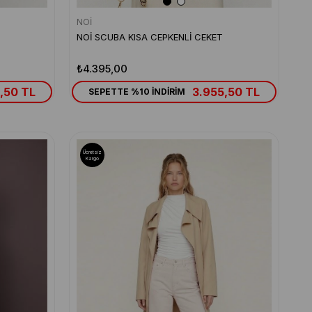
NOİ
NOİ SCUBA KISA CEPKENLİ CEKET
₺4.395,00
,50 TL
3.955,50 TL
SEPETTE %10 İNDİRİM
Ücretsiz
Kargo