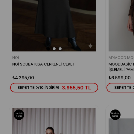
NOİ
MYMOOD MO
NOİ SCUBA KISA CEPKENLİ CEKET
MOODBASİC 
İŞLEMELİ PA
₺4.395,00
₺6.599,00
3.955,50 TL
SEPETTE %10 İNDİRİM
SEPETTE %
Ücretsiz
Ücretsiz
Kargo
Kargo