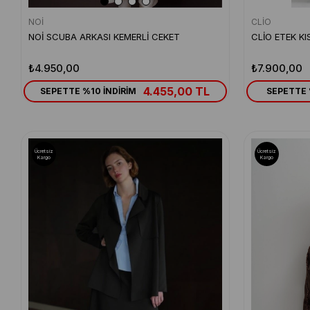
NOİ
CLİO
NOİ SCUBA ARKASI KEMERLİ CEKET
CLİO ETEK KI
₺4.950,00
₺7.900,00
4.455,00 TL
SEPETTE %10 İNDİRİM
SEPETTE 
Ücretsiz
Ücretsiz
Kargo
Kargo