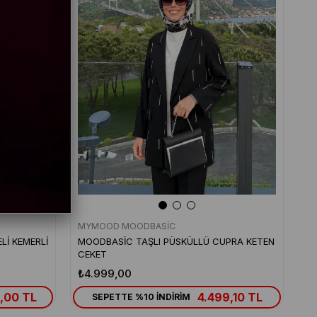
MYMOOD MOODBASİC
Lİ KEMERLİ
MOODBASİC TAŞLI PÜSKÜLLÜ CUPRA KETEN
CEKET
₺4.999,00
,00 TL
4.499,10 TL
SEPETTE %10 İNDİRİM