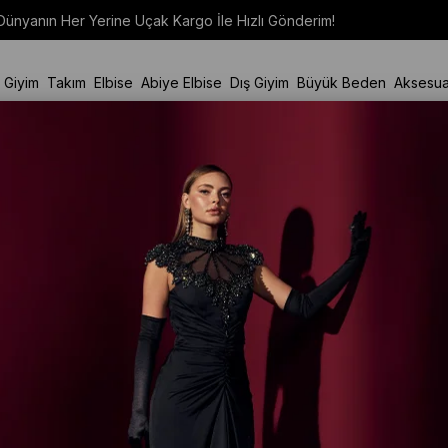
Dünyanın Her Yerine Uçak Kargo İle Hızlı Gönderim!
t Giyim
Takım
Elbise
Abiye Elbise
Dış Giyim
Büyük Beden
Aksesua
40 Ürün
Stoktakiler
Ürün Ad
Yeni
Ürün
Ücretsiz
Kargo