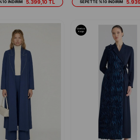
5.399,10 TL
5.939
10 İNDİRİM
SEPETTE %10 İNDİRİM
Ücretsiz
Kargo