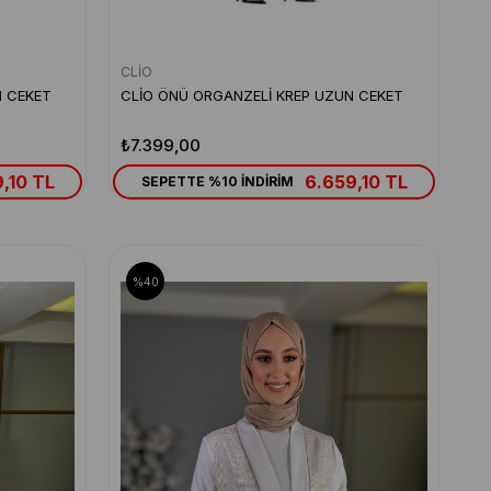
CLİO
N CEKET
CLİO ÖNÜ ORGANZELİ KREP UZUN CEKET
₺7.399,00
,10 TL
6.659,10 TL
SEPETTE %10 İNDİRİM
%40