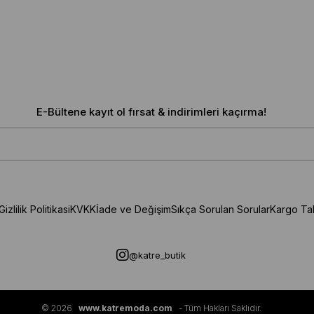
E-Bültene kayıt ol fırsat & indirimleri kaçırma!
Gizlilik Politikasi
KVKK
İade ve Değişim
Sıkça Sorulan Sorular
Kargo Ta
@katre_butik
© 2026
www.katremoda.com
- Tüm Hakları Saklıdır.