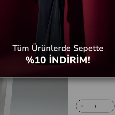
Beden
38
40
Renk
EKRU