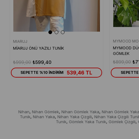
MYMOOD MO
MIARUJ
MYMOOD DÜĞ
MİARUJ ÖNÜ YAZILI TUNİK
GÖMLEK
₺899,00
₺7
₺999,00
₺599,40
539,46 TL
SEPETTE %10 İNDİRİM
SEPETTE 
Nihan
Nihan Gömlek
Nihan Gömlek Yaka
Nihan Gömlek Yaka 
,
,
,
Tunik
Nihan Yaka
Nihan Yaka Çizgili
Nihan Yaka Çizgili Tuni
,
,
,
Tunik
Gömlek Yaka Tunik
Gömlek Çizgili
,
,
,