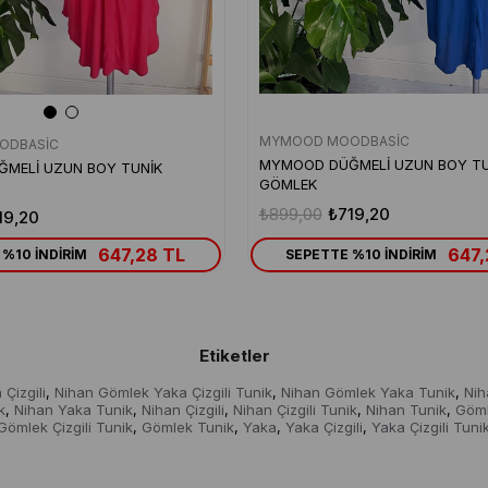
MYMOOD MOODBASİC
ODBASİC
MYMOOD DÜĞMELİ UZUN BOY TU
MELİ UZUN BOY TUNİK
GÖMLEK
₺899,00
₺719,20
19,20
647,28 TL
647,
%10 İNDİRİM
SEPETTE %10 İNDİRİM
Etiketler
Çizgili
Nihan Gömlek Yaka Çizgili Tunik
Nihan Gömlek Yaka Tunik
Nih
,
,
,
k
Nihan Yaka Tunik
Nihan Çizgili
Nihan Çizgili Tunik
Nihan Tunik
Göm
,
,
,
,
,
Gömlek Çizgili Tunik
Gömlek Tunik
Yaka
Yaka Çizgili
Yaka Çizgili Tuni
,
,
,
,