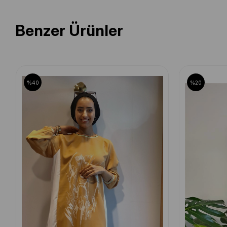
Benzer Ürünler
%40
%20