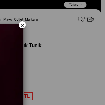
Türkçe
r
Mayo
Outlet
Markalar
0
×
 Detaylı Şık Tunik
)
taksitlerle
4
1.555,15 TL
İM