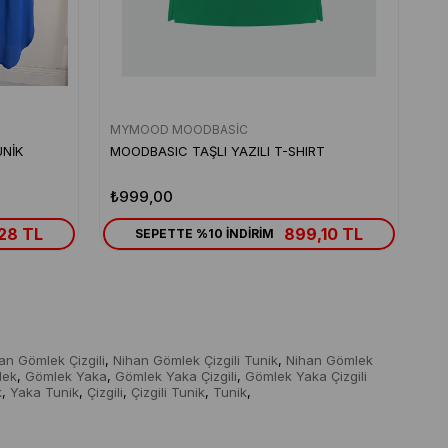
MYMOOD MOODBASİC
NİK
MOODBASIC TAŞLI YAZILI T-SHIRT
₺999,00
28 TL
899,10 TL
SEPETTE %10 İNDİRİM
an Gömlek Çizgili
Nihan Gömlek Çizgili Tunik
Nihan Gömlek
,
,
lek
Gömlek Yaka
Gömlek Yaka Çizgili
Gömlek Yaka Çizgili
,
,
,
k
Yaka Tunik
Çizgili
Çizgili Tunik
Tunik
,
,
,
,
,