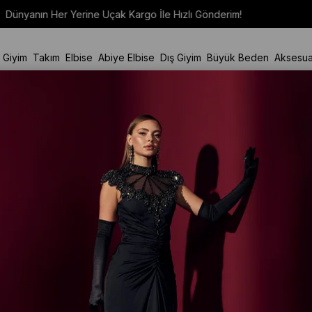
Dünyanın Her Yerine Uçak Kargo İle Hızlı Gönderim!
t Giyim
Takım
Elbise
Abiye Elbise
Dış Giyim
Büyük Beden
Aksesua
Tunik
Nihan Aksesuar
Stok Kodu
(25Y5016E
Marka
:
NİHAN
₺209,83
'den başlayan 
₺2.879,90
40
%
₺1.727,9
İndirim
SEPETTE %10 İNDİR