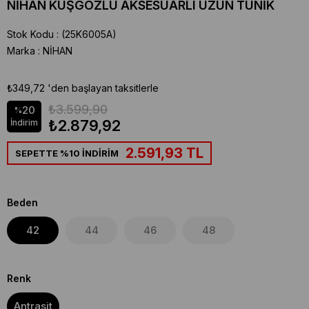
NİHAN KUŞGÖZLÜ AKSESUARLI UZUN TUNİK
Stok Kodu
(25K6005A)
Marka
:
NİHAN
₺349,72
'den başlayan taksitlerle
₺3.599,90
20
%
₺2.879,92
İndirim
2.591,93 TL
SEPETTE %10 İNDİRİM
Beden
42
44
46
48
Renk
Antrasit