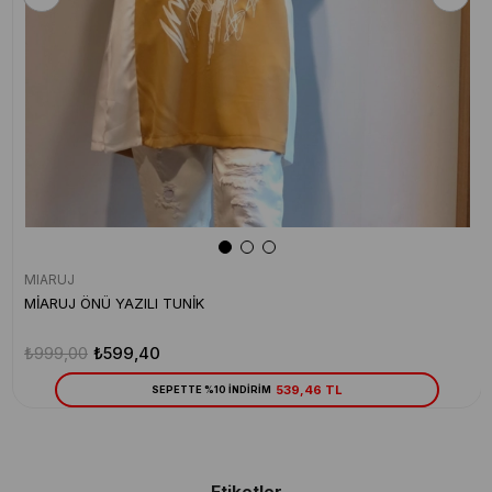
MIARUJ
MİARUJ ÖNÜ YAZILI TUNİK
₺999,00
₺599,40
539,46 TL
SEPETTE %10 İNDİRİM
Etiketler