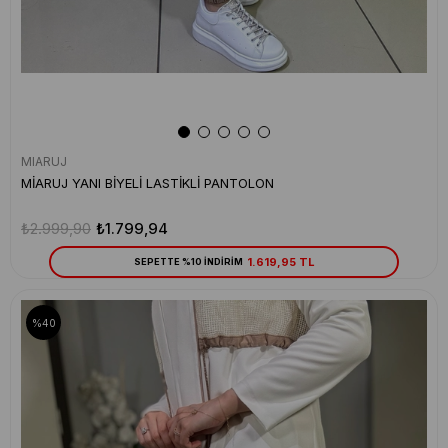
MIARUJ
MİARUJ YANI BİYELİ LASTİKLİ PANTOLON
₺2.999,90
₺1.799,94
1.619,95 TL
SEPETTE %10 İNDİRİM
%40