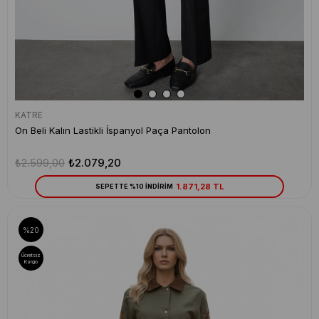
KATRE
On Beli Kalın Lastikli İspanyol Paça Pantolon
₺2.599,00
₺2.079,20
1.871,28 TL
SEPETTE %10 İNDİRİM
%20
Ücretsiz
Kargo