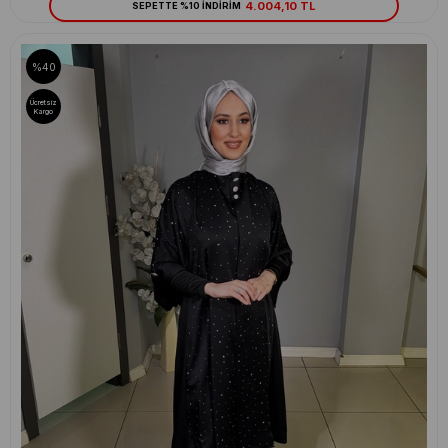
4.004,10 TL
SEPETTE %10 İNDİRİM
%40
Ücretsiz
Kargo