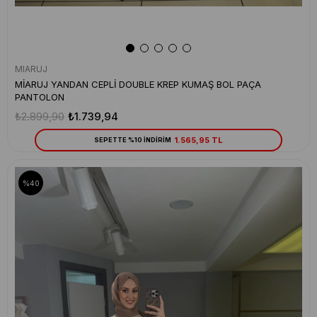
MIARUJ
MİARUJ YANDAN CEPLİ DOUBLE KREP KUMAŞ BOL PAÇA
PANTOLON
₺2.899,90
₺1.739,94
1.565,95 TL
SEPETTE %10 İNDİRİM
%40