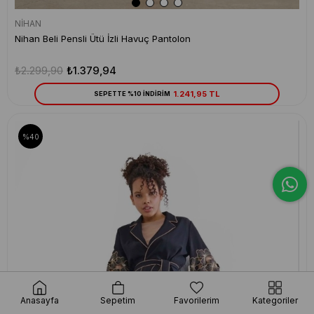
NİHAN
Nihan Beli Pensli Ütü İzli Havuç Pantolon
₺2.299,90
₺1.379,94
1.241,95 TL
SEPETTE %10 İNDİRİM
%40
Anasayfa
Sepetim
Favorilerim
Kategoriler