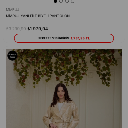
MIARUJ
MİARUJ YANI FİLE BİYELİ PANTOLON
₺3.299,90
₺1.979,94
1.781,95 TL
SEPETTE %10 İNDİRİM
Ücretsiz
Kargo