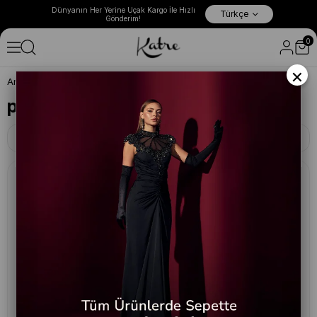
ın Her Yerine Uçak Kargo İle Hızlı
Türkçe
Tüm Yeni Sezonlarda Sepette %10 İndirim!
Gönderim!
0
×
Anasayfa
vitrin
pant
pant
Filtreleme
Sıralama
%20