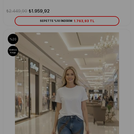
₺2.449,90
₺1.959,92
1.763,93 TL
SEPETTE %10 İNDİRİM
%20
Ücretsiz
Kargo