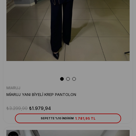
MIARUJ
MİARUJ YANI BİYELİ KREP PANTOLON
₺3.299,90
₺1.979,94
1.781,95 TL
SEPETTE %10 İNDİRİM