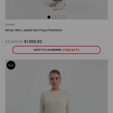
NİHAN
Nihan Beli Lastikli Bol Paça Pantolon
₺2.449,90
₺1.959,92
1.763,93 TL
SEPETTE %10 İNDİRİM
%20