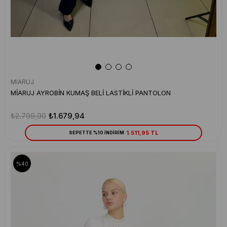
MIARUJ
MİARUJ AYROBİN KUMAŞ BELİ LASTİKLİ PANTOLON
₺2.799,90
₺1.679,94
1.511,95 TL
SEPETTE %10 İNDİRİM
%40