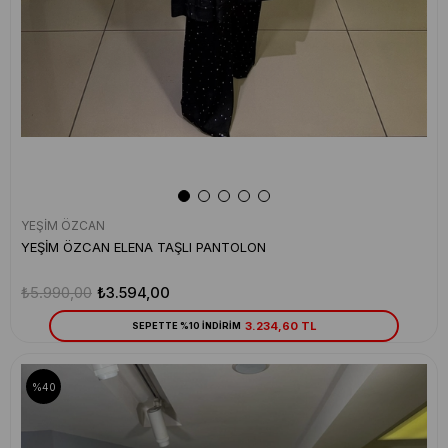
YEŞİM ÖZCAN
YEŞİM ÖZCAN ELENA TAŞLI PANTOLON
₺5.990,00
₺3.594,00
3.234,60 TL
SEPETTE %10 İNDİRİM
%40