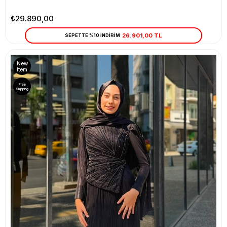
₺29.890,00
26.901,00 TL
SEPETTE %10 İNDİRİM
New
Item
Free
Shipping