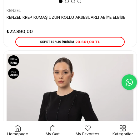
KENZEL
KENZEL KREP KUMAŞ UZUN KOLLU AKSESUARLI ABİYE ELBİSE
₺22.890,00
20.601,00 TL
SEPETTE %10 İNDİRİM
New
Item
Free
Shipping
Homepage
My Cart
My Favorites
Kategoriler