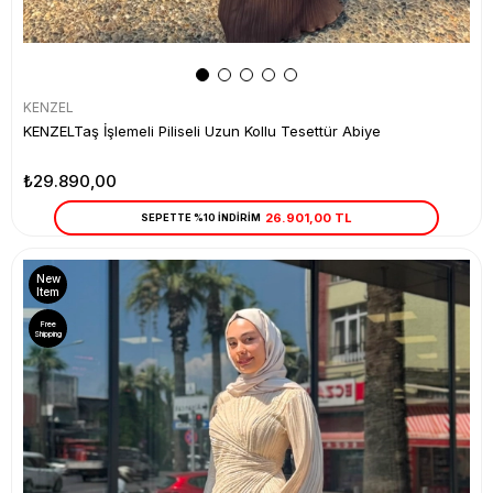
KENZEL
KENZELTaş İşlemeli Piliseli Uzun Kollu Tesettür Abiye
₺29.890,00
26.901,00 TL
SEPETTE %10 İNDİRİM
New
Item
Free
Shipping