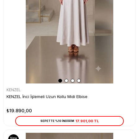
KENZEL
KENZEL İnci İşlemeli Uzun Kollu Midi Elbise
₺19.890,00
17.901,00 TL
SEPETTE %10 İNDİRİM
New