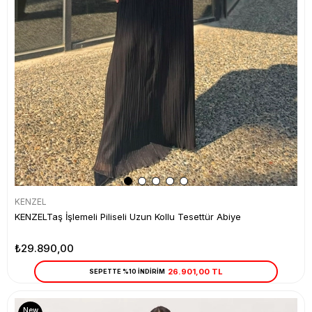
KENZEL
KENZELTaş İşlemeli Piliseli Uzun Kollu Tesettür Abiye
₺29.890,00
26.901,00 TL
SEPETTE %10 İNDİRİM
New