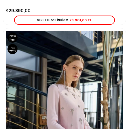
₺29.890,00
26.901,00 TL
SEPETTE %10 İNDİRİM
New
Item
Free
Shipping