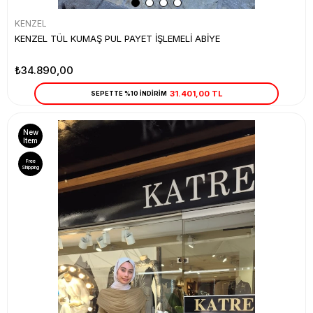
KENZEL
KENZEL TÜL KUMAŞ PUL PAYET İŞLEMELİ ABİYE
₺34.890,00
31.401,00 TL
SEPETTE %10 İNDİRİM
New
Item
Free
Shipping