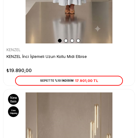
KENZEL
KENZEL İnci İşlemeli Uzun Kollu Midi Elbise
₺19.890,00
17.901,00 TL
SEPETTE %10 İNDİRİM
New
Item
Free
Shipping