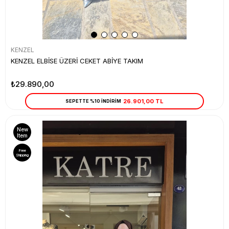
KENZEL
KENZEL ELBİSE ÜZERİ CEKET ABİYE TAKIM
₺29.890,00
26.901,00 TL
SEPETTE %10 İNDİRİM
New
Item
Free
Shipping