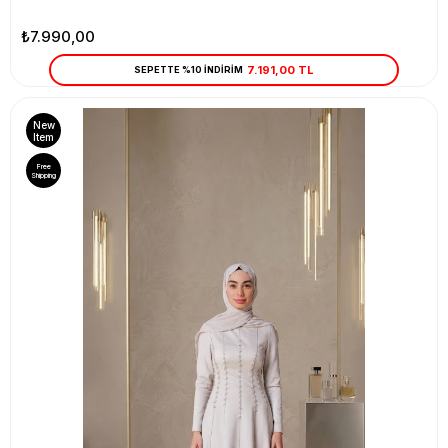
₺7.990,00
7.191,00 TL
SEPETTE %10 İNDİRİM
New
Item
Free
Shipping