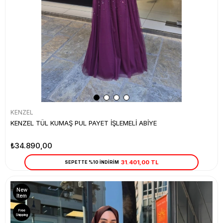
KENZEL
KENZEL TÜL KUMAŞ PUL PAYET İŞLEMELİ ABİYE
₺34.890,00
31.401,00 TL
SEPETTE %10 İNDİRİM
New
Item
Free
Shipping