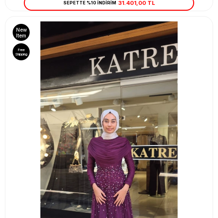
31.401,00 TL
SEPETTE %10 İNDİRİM
New
Item
Free
Shipping