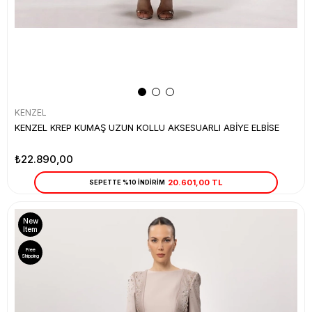
KENZEL
KENZEL KREP KUMAŞ UZUN KOLLU AKSESUARLI ABİYE ELBİSE
₺22.890,00
20.601,00 TL
SEPETTE %10 İNDİRİM
New
Item
Free
Shipping