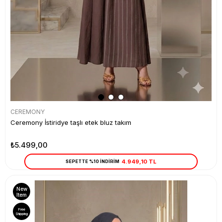
CEREMONY
Ceremony İstiridye taşlı etek bluz takım
₺5.499,00
4.949,10 TL
SEPETTE %10 İNDİRİM
New
Item
Free
Shipping