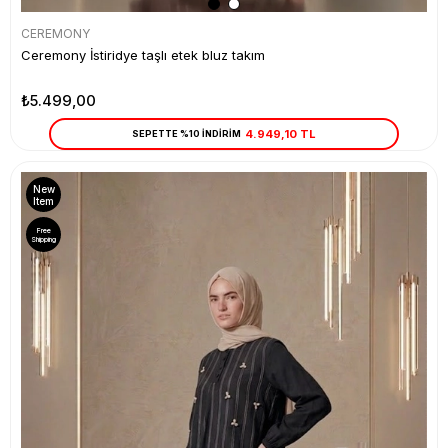
CEREMONY
Ceremony İstiridye taşlı etek bluz takım
₺5.499,00
4.949,10 TL
SEPETTE %10 İNDİRİM
New
Item
Free
Shipping