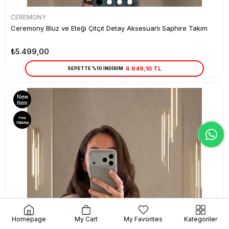
CEREMONY
Ceremony Bluz ve Eteği Çıtçıt Detay Aksesuarlı Saphire Takım
₺5.499,00
4.949,10 TL
SEPETTE %10 İNDİRİM
New
Item
Free
Shipping
Homepage
My Cart
My Favorites
Kategoriler