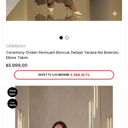
CEREMONY
Ceremony Önden Fermuarlı Boncuk Detaylı Yarasa Kol Bolerolu
Elbise Takım
₺5.999,00
5.399,10 TL
SEPETTE %10 İNDİRİM
New
Item
Free
Shipping