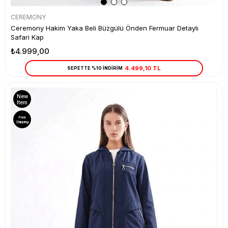
CEREMONY
Ceremony Hakim Yaka Beli Büzgülü Önden Fermuar Detaylı
Safari Kap
₺4.999,00
4.499,10 TL
SEPETTE %10 İNDİRİM
New
Item
Free
Shipping