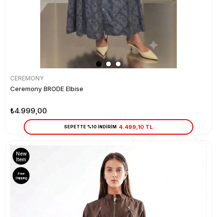
CEREMONY
Ceremony BRODE Elbise
₺4.999,00
4.499,10 TL
SEPETTE %10 İNDİRİM
New
Item
Free
Shipping