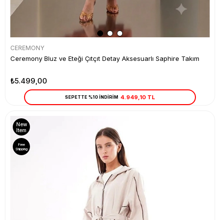
CEREMONY
Ceremony Bluz ve Eteği Çıtçıt Detay Aksesuarlı Saphire Takım
₺5.499,00
4.949,10 TL
SEPETTE %10 İNDİRİM
New
Item
Free
Shipping