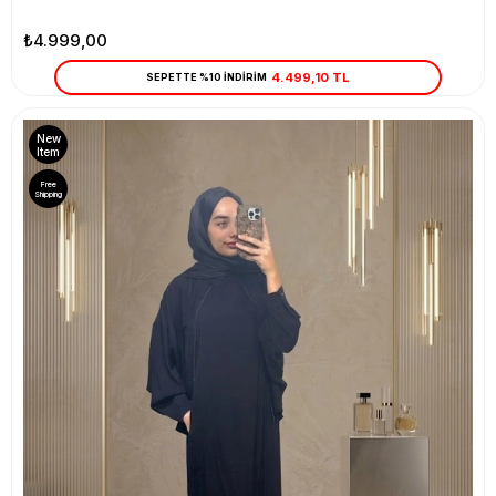
₺4.999,00
4.499,10 TL
SEPETTE %10 İNDİRİM
New
Item
Free
Shipping