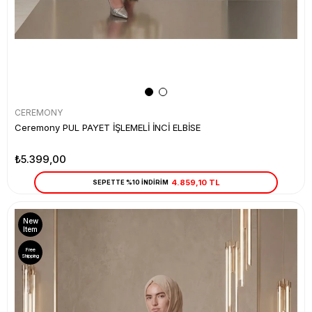
CEREMONY
Ceremony PUL PAYET İŞLEMELİ İNCİ ELBİSE
₺5.399,00
4.859,10 TL
SEPETTE %10 İNDİRİM
New
Item
Free
Shipping