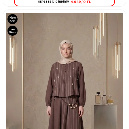
4.949,10 TL
SEPETTE %10 İNDİRİM
New
Item
Free
Shipping