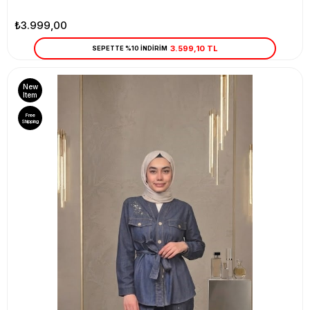
₺3.999,00
3.599,10 TL
SEPETTE %10 İNDİRİM
New
Item
Free
Shipping