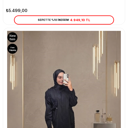
₺5.499,00
4.949,10 TL
SEPETTE %10 İNDİRİM
New
Item
Free
Shipping