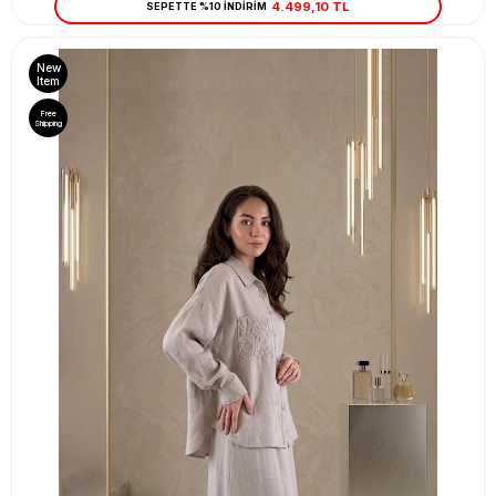
4.499,10 TL
SEPETTE %10 İNDİRİM
New
Item
Free
Shipping